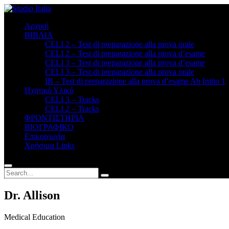
Αρχική
ΒΙΒΛΙΑ
CELI 2 – Test di preparazione alla prova orale
CELI 2 – Test di preparazione alla prova d’esame
CELI 3 – Test di preparazione alla prova d’esame
CELI 3 – Test di preparazione alla prova orale
ΙΒ – Test di preparazione alla prova d’esame Ab Initio 1
Ηχητικό Υλικό
CELI 3 – Tracks
CELI 2 – Tracks
ΦΡΟΝΤΙΣΤΗΡΙΑ
BΙΟΓΡΑΦΙΚΟ
Επικοινωνία
Χρήσιμα Links
Dr. Allison
Medical Education