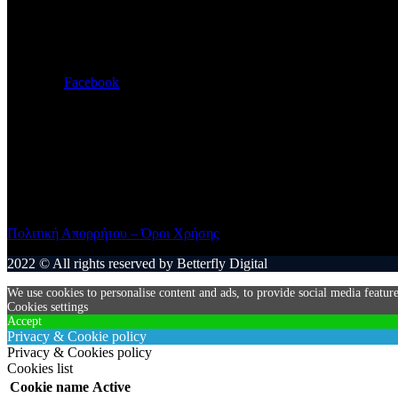
+30 2107787751
Facebook
Μαριαρίτα Φινέλι – Ξενάκη
+30 6938584873
Πολιτική Απορρήτου – Όροι Χρήσης
2022 © All rights reserved by Betterfly Digital
We use cookies to personalise content and ads, to provide social media feature
Cookies settings
Accept
Privacy & Cookie policy
Privacy & Cookies policy
Cookies list
Cookie name
Active